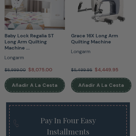
Baby Lock Regalia ST
Grace 16X Long Arm
Long Arm Quilting
Quilting Machine
Machine ...
Longarm
Longarm
$8,075.00
$4,449.95
$8,999.00
$5,499.95
Añadir A La Cesta
Añadir A La Cesta
Pay In Four Easy
Installments