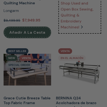
Quilting Machine
Shop Used and
Open Box Sewing,
Longarm
Quilting &
$7,949.95
$9,499.95
Embroidery
Machines!
Añadir A La Cesta
BEST SELLER
VENTA
NEW
VENTA
EN EL ALMACÉN
SPECIAL ORDER
Grace Cutie Breeze Table
BERNINA Q24
Top Fabric Frame
Acolchadora de brazo