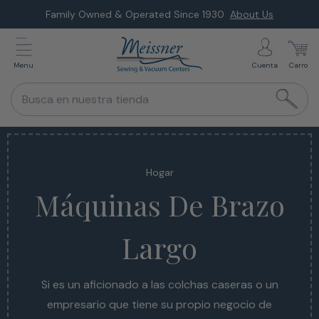
Saltar
Family Owned & Operated Since 1930
About Us
al
siguiente
Menu
Cuenta
Carro
elemento
Busca en nuestra tienda
Hogar
Máquinas De Brazo
Largo
Si es un aficionado a las colchas caseras o un
Si es un aficionado a las colchas caseras o un
empresario que tiene su propio negocio de
empresario que tiene su propio negocio de