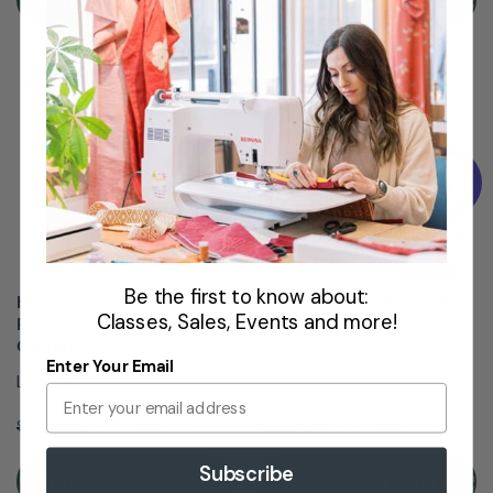
VENTA
VENTA
Be the first to know about:
Husqvarna Viking
Pfaff PowerQuilter 1650
Classes, Sales, Events and more!
Platinum Q165 Longarm
w/ 5ft Frame
Quilting...
Longarm
Enter Your Email
Longarm
$5,995.00
$4,999.00
$6,995.00
$6,999.00
Subscribe
Añadir A La Cesta
Añadir A La Cesta