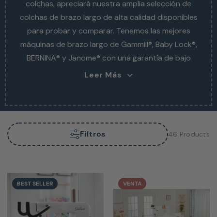
colchas, apreciará nuestra amplia selección de
colchas, apreciará nuestra amplia selección de
colchas de brazo largo de alta calidad disponibles
colchas de brazo largo de alta calidad disponibles
para probar y comparar. Tenemos las mejores
para probar y comparar. Tenemos las mejores
máquinas de brazo largo de Gammill®, Baby Lock®,
máquinas de brazo largo de Gammill®, Baby
BERNINA® y Janome® con una garantía de bajo
precio. También recibirá capacitación gratuita
Leer Más
sobre el uso de su nueva máquina y
mantenimiento y reparación autorizados por la
fábrica por parte de nuestros técnicos
certificados de brazo largo.
Filtros
46 Products
BEST SELLER
VENTA