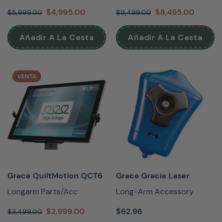
$4,995.00
$8,495.00
$5,999.00
$9,499.00
Añadir A La Cesta
Añadir A La Cesta
VENTA
Grace QuiltMotion QCT6
Grace Gracie Laser
Longarm Parts/Acc
Long-Arm Accessory
$2,999.00
$62.96
$3,499.00