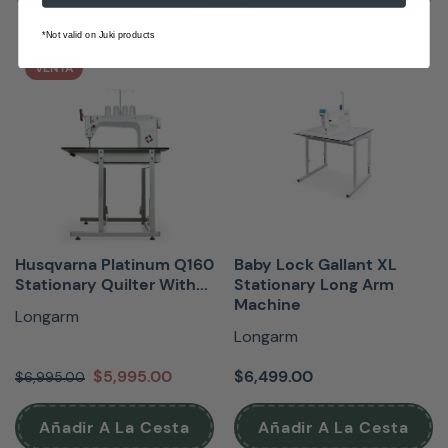
*Not valid on Juki products
VENTA
Husqvarna Platinum Q160
Baby Lock Gallant XL
Stationary Quilter With...
Stationary Long Arm
Machine
Longarm
Longarm
$5,995.00
$6,499.00
$6,995.00
Añadir A La Cesta
Añadir A La Cesta